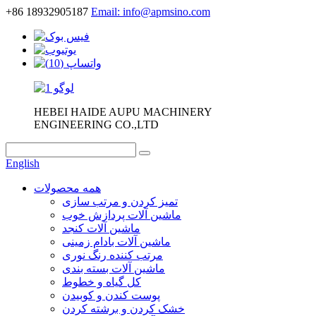
+86 18932905187
Email: info@apmsino.com
HEBEI HAIDE AUPU MACHINERY
ENGINEERING CO.,LTD
English
همه محصولات
تمیز کردن و مرتب سازی
ماشین آلات پردازش خوب
ماشین آلات کنجد
ماشین آلات بادام زمینی
مرتب کننده رنگ نوری
ماشین آلات بسته بندی
کل گیاه و خطوط
پوست کندن و کوبیدن
خشک کردن و برشته کردن