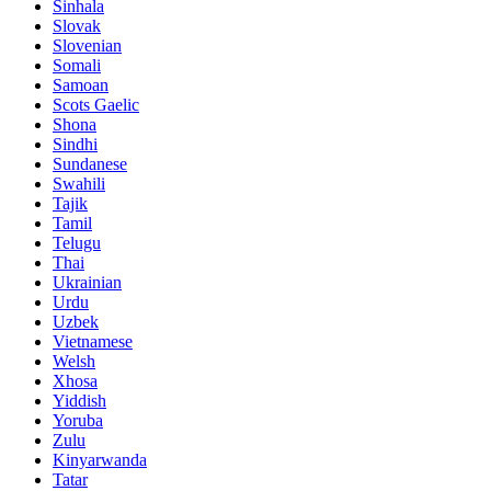
Sinhala
Slovak
Slovenian
Somali
Samoan
Scots Gaelic
Shona
Sindhi
Sundanese
Swahili
Tajik
Tamil
Telugu
Thai
Ukrainian
Urdu
Uzbek
Vietnamese
Welsh
Xhosa
Yiddish
Yoruba
Zulu
Kinyarwanda
Tatar