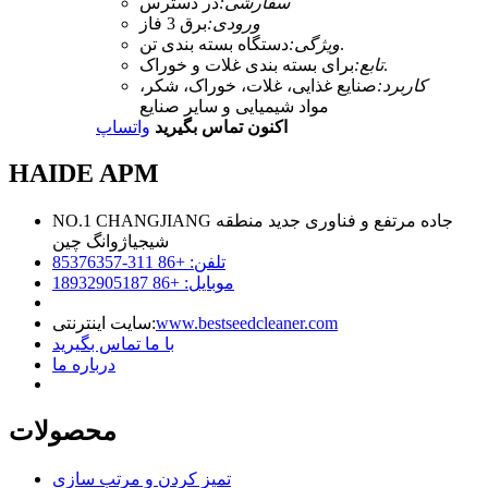
سفارشی:
در دسترس
ورودی:
برق 3 فاز
دستگاه بسته بندی تن.
ویژگی:
برای بسته بندی غلات و خوراک.
تابع:
کاربرد:
صنایع غذایی، غلات، خوراک، شکر،
مواد شیمیایی و سایر صنایع
اکنون تماس بگیرید
واتساپ
HAIDE APM
NO.1 CHANGJIANG جاده مرتفع و فناوری جدید منطقه
شیجیاژوانگ چین
تلفن: +86 311-85376357
موبایل: +86 18932905187
www.bestseedcleaner.com
سایت اینترنتی:
با ما تماس بگیرید
درباره ما
محصولات
تمیز کردن و مرتب سازی