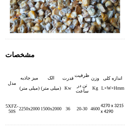
مشخصات
ظرفیت
الک
میز جاذبه
اندازه کلی
وزن
قدرت
مدل
تن در
L×W×Hmm
Kg
Kw
(میلی متر)
(میلی متر)
ساعت
5XFZ-
4270
x
3215
2250x2000
1500x2000
36
20-30
4600
50S
x
4290