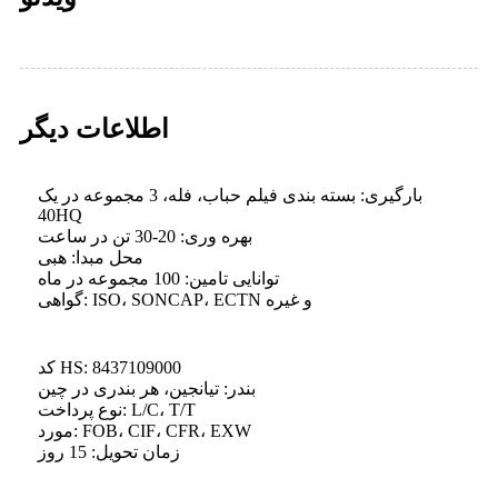
اطلاعات دیگر
بارگیری: بسته بندی فیلم حباب، فله، 3 مجموعه در یک
40HQ
بهره وری: 20-30 تن در ساعت
محل مبدا: هبی
توانایی تامین: 100 مجموعه در ماه
گواهی: ISO، SONCAP، ECTN و غیره
کد HS: 8437109000
بندر: تیانجین، هر بندری در چین
نوع پرداخت: L/C، T/T
مورد: FOB، CIF، CFR، EXW
زمان تحویل: 15 روز