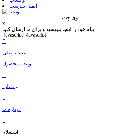
ایمیل بفرست
وی چت
x
پیام خود را اینجا بنویسید و برای ما ارسال کنید
[javascript]
[/javascript]

صفحه اصلی
تولید - محصول

واتساپ

درباره ما

استعلام