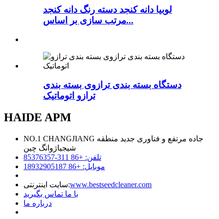
لوبیا دانه کنجد دسته رنگ دانه کنجد
مرتب سازی بر اساس...
دستگاه بسته بندی ترازوی بسته بندی
ترازو اتوماتیک
HAIDE APM
NO.1 CHANGJIANG جاده مرتفع و فناوری جدید منطقه
شیجیاژوانگ چین
تلفن: +86 311-85376357
موبایل: +86 18932905187
www.bestseedcleaner.com
سایت اینترنتی:
با ما تماس بگیرید
درباره ما