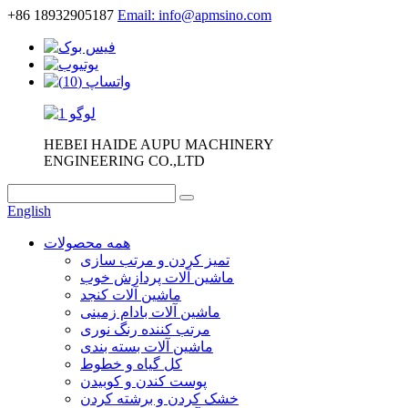
+86 18932905187
Email: info@apmsino.com
HEBEI HAIDE AUPU MACHINERY
ENGINEERING CO.,LTD
English
همه محصولات
تمیز کردن و مرتب سازی
ماشین آلات پردازش خوب
ماشین آلات کنجد
ماشین آلات بادام زمینی
مرتب کننده رنگ نوری
ماشین آلات بسته بندی
کل گیاه و خطوط
پوست کندن و کوبیدن
خشک کردن و برشته کردن