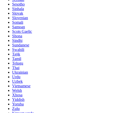
Sesotho
Sinhala
Slovak
Slovenian
Somali
Samoan
Scots Gaelic
Shona
Sindhi
Sundanese
Swahili
Tajik
Tamil
Telugu
Thai
Ukrainian
Urdu
Uzbek
Vietnamese
Welsh
Xhosa
Yiddish
Yoruba
Zulu