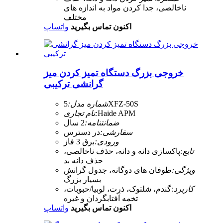
ناخالصی، جدا کردن مواد به اندازه های
مختلف
اکنون تماس بگیرید
واتساپ
خروجی بزرگ دستگاه تمیز کردن میز
گرانشی ترکیبی
5XFZ-50S
شماره مدل:
Haide APM
نام تجاری:
ضمانتنامه:
2 سال
سفارشی:
در دسترس
ورودی:
برق 3 فاز
تابع:
پاکسازی دانه و دانه، حذف ناخالصی،
حذف دانه بد
ویژگی:
طوفان های دوگانه، جدول گرانش
بسیار بزرگ
کاربرد:
گندم، شلتوک، ذرت، لوبیا/حبوبات،
تخمه آفتابگردان و غیره
اکنون تماس بگیرید
واتساپ