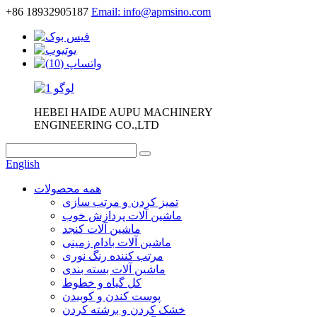
+86 18932905187
Email: info@apmsino.com
HEBEI HAIDE AUPU MACHINERY
ENGINEERING CO.,LTD
English
همه محصولات
تمیز کردن و مرتب سازی
ماشین آلات پردازش خوب
ماشین آلات کنجد
ماشین آلات بادام زمینی
مرتب کننده رنگ نوری
ماشین آلات بسته بندی
کل گیاه و خطوط
پوست کندن و کوبیدن
خشک کردن و برشته کردن