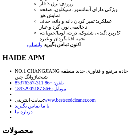
ورودی:
برق 3 فاز
ویژگی:
دارای آسانسور، سیکلون، صفحه
نمایش هوا
عملکرد: تمیز کردن دانه و دانه، حذف
ناخالصی نور، گرد و غبار
کاربرد:
گندم، شلتوک، ذرت، لوبیا/حبوبات،
تخمه آفتابگردان و غیره
اکنون تماس بگیرید
واتساپ
HAIDE APM
NO.1 CHANGJIANG جاده مرتفع و فناوری جدید منطقه
شیجیاژوانگ چین
تلفن: +86 311-85376357
موبایل: +86 18932905187
www.bestseedcleaner.com
سایت اینترنتی:
با ما تماس بگیرید
درباره ما
محصولات