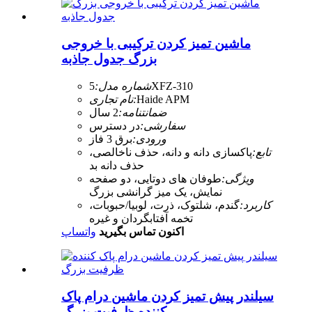
ماشین تمیز کردن ترکیبی با خروجی
بزرگ جدول جاذبه
5XFZ-310
شماره مدل:
Haide APM
نام تجاری:
ضمانتنامه:
2 سال
سفارشی:
در دسترس
ورودی:
برق 3 فاز
تابع:
پاکسازی دانه و دانه، حذف ناخالصی،
حذف دانه بد
ویژگی:
طوفان های دوتایی، دو صفحه
نمایش، یک میز گرانشی بزرگ
کاربرد:
گندم، شلتوک، ذرت، لوبیا/حبوبات،
تخمه آفتابگردان و غیره
اکنون تماس بگیرید
واتساپ
سیلندر پیش تمیز کردن ماشین درام پاک
کننده ظرفیت بزرگ