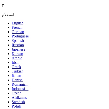

استعلام
English
French
German
Portuguese
Spanish
Russian
Japanese
Korean
Arabic
Irish
Greek
Turkish
Italian
Danish
Romanian
Indonesian
Czech
Afrikaans
Swedish
Polish