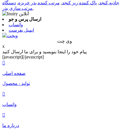
جاذبه کنجد
,
پاک کننده ریز کنجد
,
مرتب کننده بذر خربزه
,
دستگاه
,
مرتب سازی بذر
ارسال پرس و جو
واتساپ
ایمیل بفرست
وی چت
x
پیام خود را اینجا بنویسید و برای ما ارسال کنید
[javascript]
[/javascript]

صفحه اصلی
تولید - محصول

واتساپ

درباره ما