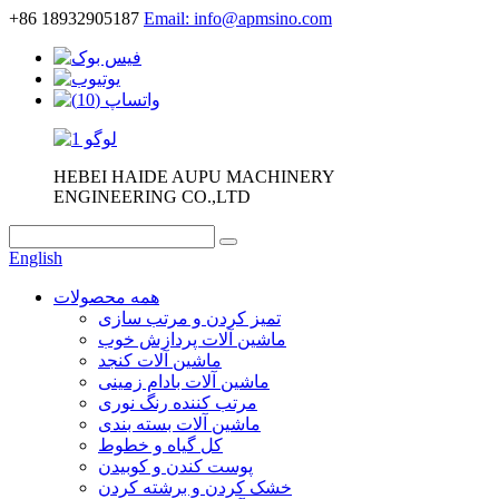
+86 18932905187
Email: info@apmsino.com
HEBEI HAIDE AUPU MACHINERY
ENGINEERING CO.,LTD
English
همه محصولات
تمیز کردن و مرتب سازی
ماشین آلات پردازش خوب
ماشین آلات کنجد
ماشین آلات بادام زمینی
مرتب کننده رنگ نوری
ماشین آلات بسته بندی
کل گیاه و خطوط
پوست کندن و کوبیدن
خشک کردن و برشته کردن