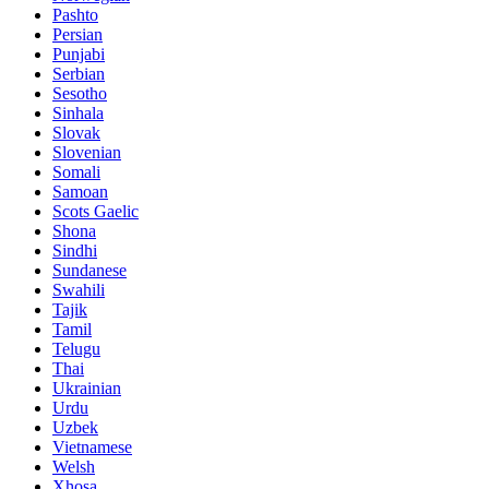
Pashto
Persian
Punjabi
Serbian
Sesotho
Sinhala
Slovak
Slovenian
Somali
Samoan
Scots Gaelic
Shona
Sindhi
Sundanese
Swahili
Tajik
Tamil
Telugu
Thai
Ukrainian
Urdu
Uzbek
Vietnamese
Welsh
Xhosa