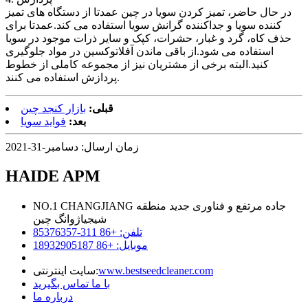
در حال حاضر، تمیز کردن سویا در چین عمدتا از دستگاه های تمیز
کننده سویا و جداکننده گرانش سویا استفاده می کند.عمدتا برای
حذف کاه، گرد و غبار، حشرات، کپک و سایر ذرات موجود در سویا
استفاده می شود.از باقی ماندن آفلاتوکسین در مواد جلوگیری
کنید.البته برخی از مشتریان نیز از مجموعه کاملی از خطوط
پردازش استفاده می کنند.
قبلی:
بازار کنجد چین
بعد:
فواید سویا
زمان ارسال: دسامبر-31-2021
HAIDE APM
NO.1 CHANGJIANG جاده مرتفع و فناوری جدید منطقه
شیجیاژوانگ چین
تلفن: +86 311-85376357
موبایل: +86 18932905187
www.bestseedcleaner.com
سایت اینترنتی:
با ما تماس بگیرید
درباره ما