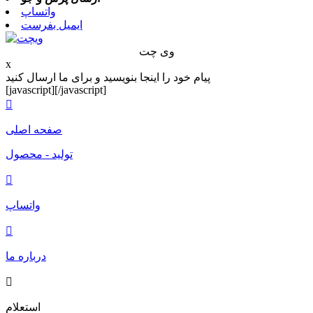
واتساپ
ایمیل بفرست
وی چت
x
پیام خود را اینجا بنویسید و برای ما ارسال کنید
[javascript]
[/javascript]

صفحه اصلی
تولید - محصول

واتساپ

درباره ما

استعلام