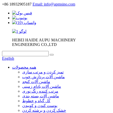
+86 18932905187
Email: info@apmsino.com
HEBEI HAIDE AUPU MACHINERY
ENGINEERING CO.,LTD
English
همه محصولات
تمیز کردن و مرتب سازی
ماشین آلات پردازش خوب
ماشین آلات کنجد
ماشین آلات بادام زمینی
مرتب کننده رنگ نوری
ماشین آلات بسته بندی
کل گیاه و خطوط
پوست کندن و کوبیدن
خشک کردن و برشته کردن